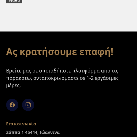
Video
Footer
Ας κρατήσουμε επαφή!
Βρείτε μας σε οποιαδήποτε πλατφόρμα απο τις
παρακάτω, ανταποκρινόμαστε σε 1-2 εργάσιμες
μέρες.
Facebook
Instagram
Επικοινωνία
Ζάππα 1 45444, Ιώαννινα